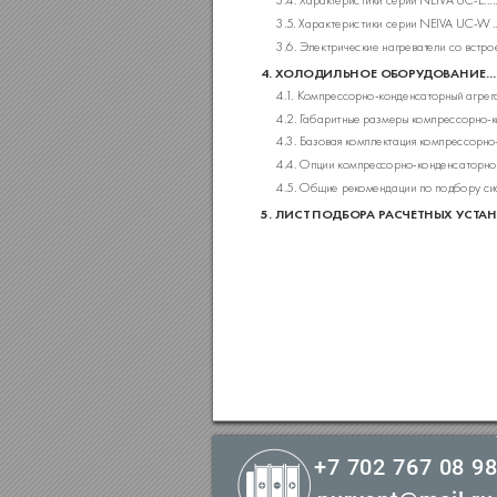
3.4. Характ
еристики серии NEIVA UC-E
 ...
3.5
. Характеристики серии NEIV
A UC-
W
 .
3.6. Электрические нагреват
ели со встро
4. Х
ОЛОДИЛЬНОЕ ОБ
ОРУ
ДОВАНИЕ
 ..
4.
1
. К
омпресс
орно-конденсат
орный агрег
4.2. Г
абаритные размеры к
омпресс
орно-к
4.3. Базовая к
омплектация к
омпресс
орно
4.4. Опции компрес
сорно-конденсат
орно
4.5. Общие рек
омендации по подбору си
5. ЛИСТ ПОДБОР
А Р
А
СЧЕ
ТНЫХ УС
Т
А
+7 702 767 08 9