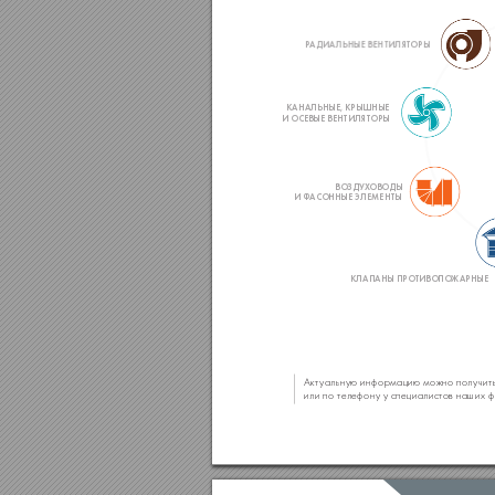
Р
АДИА
ЛЬНЫЕ ВЕНТИЛЯТ
ОРЫ
КАНАЛЬНЫЕ, КРЫШНЫЕ 
И ОСЕВЫЕ ВЕНТИЛЯТ
ОРЫ
ВО
ЗДУХ
ОВОДЫ 
И Ф
А
СОННЫЕ ЭЛЕМЕНТЫ
КЛАПАНЫ ПРО
ТИВОПОЖАРНЫЕ
Актуальную информацию можно получить
или по телефону у специалист
ов наших 