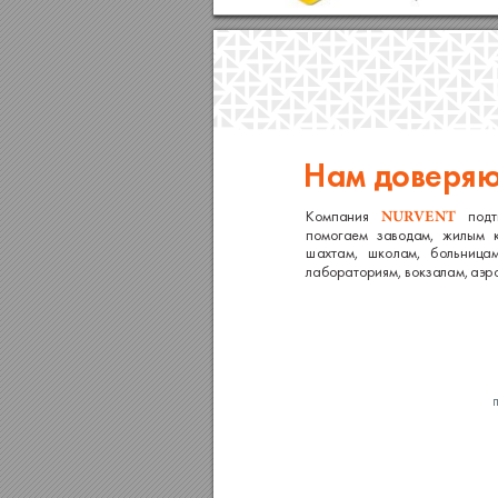
Нам доверяю
Компания 
подт
NURVENT
помогаем 
заводам, 
жилым 
шахтам, 
школам, 
больницам
лабораториям, вокзалам, аэр