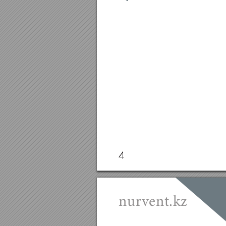
4
4
nurvent.kz