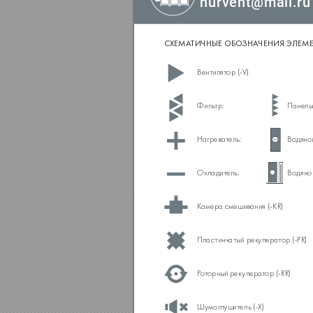
nurvent@mail.ru
СХЕМ
А
ТИЧНЫЕ ОБО
ЗНА
ЧЕНИЯ ЭЛЕМ
Вентилят
ор (-
V)
Панель
Филь
тр:
Водяно
Нагреват
ель:
Водяно
Ох
ладит
ель:
К
амера смешивания (-KR)
Пластинчатый рекуперат
ор (-PR)
Р
о
торный рекуперат
ор (-RR)
Шумог
лушит
ель (-X)