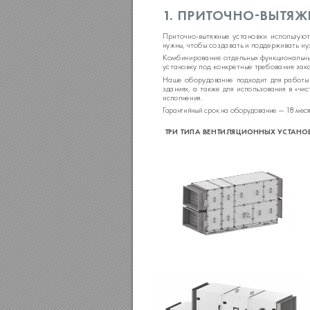
1
.
ПРИТОЧНОВЫТЯЖ
Приточно-вытяжные 
установки 
используют
нужны, 
чтобы 
создавать 
и 
поддерживать ну
Комбинирование 
отдельных 
функциональны
установ
ку под конкретные требования зака
Наше 
оборудование 
подходит 
для 
работы
зданиях, 
а 
также 
для 
использования 
в 
«чис
исполнения.
Г
арантийный срок на оборудование — 1
8 меся
 ТРИ
 ТИПА
ВЕНТИЛЯЦИОННЫХ УСТАНО