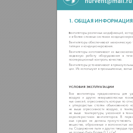
nurvent@mail.ru
1
.
ОБЩАЯ
 ИНФО
Р
МАЦИЯ
ентиляторы 
различных 
модификаций, 
котор
В
и в более сложных системах кондициониров
Вентилят
оры обеспечивают механическую 
тиляции и кондиционирования.
Вентиляторы 
изготавливают 
из 
высококаче
надежную 
работу 
оборудования 
в 
тече
пооперационный контроль качества.
Вентилят
оры устанавливаю
т в прямоуголь
ны
ции. Их исполь
зую
т в промышленных, жилых
УСЛОВИЯ
 ЭК
СПЛУ
АТ
АЦИИ
Все вентилят
оры предназначены д
ля у
во
здуха и других невзрывоопасных г
азов
ных смесей, агрессивность к
от
орых по отн
к уг
леродистым сталям обыкновенног
о к
не выше агрессивности во
здуха, а т
емпе
не выше  т
емперат
уры, указанной в т
ехн
характ
еристиках вентилят
оров. В пере
мых средах не должны прису
т
ствовать
вещества, абразивные и волокнистые ма
лы. Содерж
ание пыли и других твердых п
не должно быть более 0,
1 г/м³.