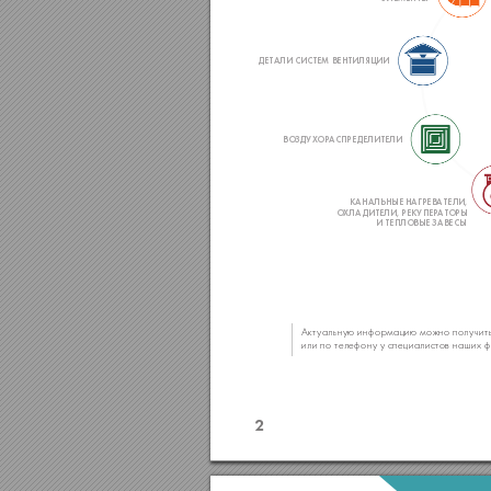
ДЕТАЛИ СИСТЕМ ВЕНТИЛЯЦИИ
ВО
ЗДУХ
ОРА
СПРЕДЕЛИТЕЛИ
КАНАЛЬНЫЕ НАГРЕВАТЕЛИ,
О
ХЛА
ДИТЕЛИ, РЕКУПЕР
АТ
ОРЫ
И ТЕПЛОВЫЕ ЗАВЕСЫ
Актуальную информацию можно получить
или по телефону у специалист
ов наших 
2