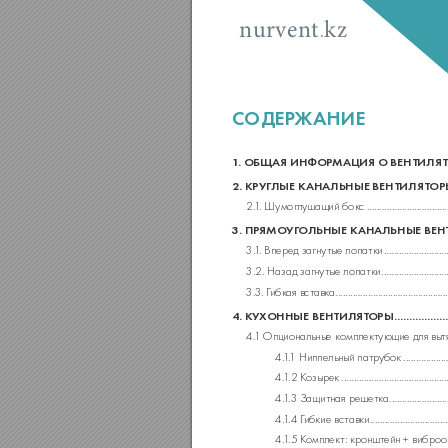
.
nurvent
kz
СОДЕР
Ж
АНИЕ
1
. ОБЩАЯ ИНФОР
МАЦИЯ О ВЕНТИЛЯ
2. КРУГ
ЛЫЕ К
АНАЛЬНЫЕ ВЕНТИЛЯТОР
2.
1
. Шумог
лушащий бокс
 ................................
3. ПРЯМОУГ
ОЛЬНЫЕ К
АНАЛЬНЫЕ ВЕН
3.
1
. Вперед загну
тые лопатки
 .........................
3.2. Назад загнутые лопатки
 .........................
3.3
. Г
ибкая вст
авка
 ............................................
4. КУ
ХОННЫЕ ВЕНТИЛЯТ
ОРЫ
 .................
4.
1 Опциональ
ные комплект
ующие для выт
4.
1
.
1 Ниппельный патр
убок
 .................
4.
1
.2 К
озырек
 ..........................................
4.
1
.3 Защитная решетка
 ......................
4.
1
.4 Г
ибкие вставки
 ..............................
4.
1
.5 К
омплект
: кроншт
ейн + вибро