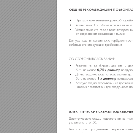
ОБЩИЕ
 РЕК
ОМЕНДАЦИ
И
 ПО
МОНТА
•
При монт
аже вентиляторов с
облюдайте
•
У
ст
анавливайте гибкие вст
авки за вен
•
У
ст
анавливайте перед вентилят
ором в 
о
т загрязнения оседающей пылью
Для умень
шения связанных с т
урбулентност
соблюдайт
е следующие требования:
СО СТ
ОРОНЫ ВСА
СЫВАНИЯ:
•
Р
асст
ояние до ближайшей ст
ены до
0,7
5 х диаметр
быть не менее 
 воздух
•
Длина во
здуховода на всасывании до
1 х диаметр
быть не менее 
 во
здухово
•
Во
здуховод на всасывании не должен и
ник
аких препятствий для воздушног
о по
ЭЛЕКТРИЧЕСКИЕ СХЕМЫ ПОДКЛЮЧЕ
Электрические схемы подключения вентил
ук
азаны на стр. 50.
Вентилят
оры радиальные к
аркасно-пан