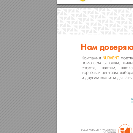
Нам доверяю
Компания 
подтв
NURVENT
помогаем 
заводам, 
жилы
спорта, 
шахтам, 
школа
торговым центрам, лабора
и другим зданиям дышать.
К
И
ВО
ЗДУХ
ОВОДЫ И ФА
СОННЫЕ 
ЭЛЕМЕНТЫ