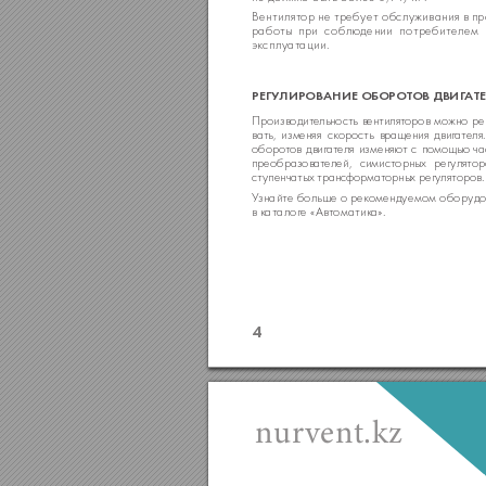
Вентилят
ор не требует обслуживания в п
рабо
ты при соблюдении потребит
елем 
эксплуат
ации.
РЕГУ
ЛИРОВАНИЕ ОБ
ОРОТ
ОВ ДВИГ
АТ
Производит
ельность вентилят
оров можно ре
вать, изменяя скорость вращения двиг
ателя
оборо
тов двигат
еля изменяют с помощь
ю ча
преобразоват
елей, симисторных регулято
ст
упенчатых транс
форматорных регуляторов.
У
знайт
е больше о рек
омендуемом оборудо
в к
аталоге «Ав
томатик
а».
4
nurvent.kz