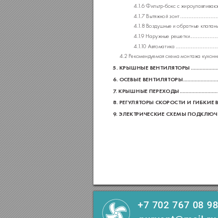
4.
1
.6 Филь
тр-бокс с жироулавлива
4.
1
.
7 Вытяжной зонт
 ..............................
4.
1
.8 Воздушные и обратные клапан
4.
1
.
9 Наружные решетки
 ......................
4.
1
.
1
0 Авт
оматика
 ..................................
4.2 Р
екомендуемая схема монт
ажа кухонн
5. КРЫШНЫЕ ВЕНТИЛЯТ
ОРЫ
 ..................
6.
ОСЕВЫЕ ВЕНТИЛЯТОРЫ
 .......................
7
. КРЫШНЫЕ ПЕРЕХ
ОДЫ
 .........................
8. РЕГУ
ЛЯТОРЫ СК
ОРОС
ТИ И ГИБКИЕ 
9
. ЭЛЕКТРИЧЕСКИЕ СХЕМЫ ПОДКЛЮ
+7 702 767 08 9