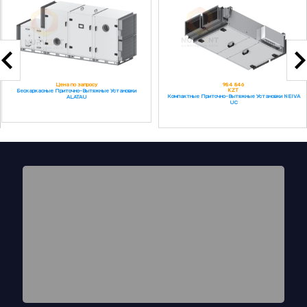
984 846
Цена по запросу
KZT
Каркасно-панельные Приточно-Вытяжные
Компактные Приточно-Вытяжные Установки NEIVA
Установки SALAIR
UC