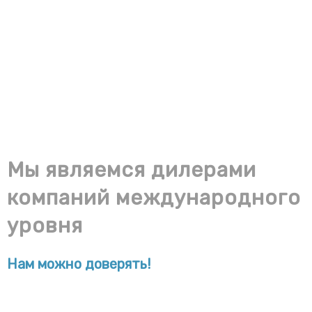
21
Сданы объекты под ключ
644
Подписано контрактов
Мы являемся дилерами
компаний международного
уровня
Нам можно доверять!