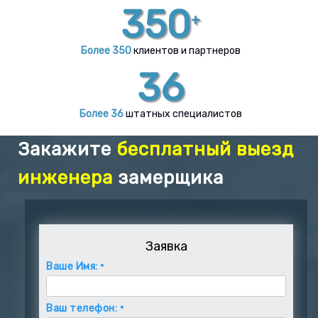
350
+
Более 350
клиентов и партнеров
36
Более 36
штатных специалистов
Закажите
бесплатный выезд
инженера
замерщика
Заявка
Ваше Имя:
*
Ваш телефон:
*