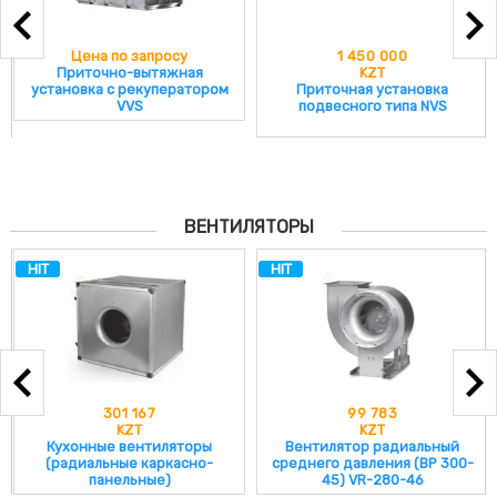
Цена по запросу
1 450 000
Приточно-вытяжная
KZT
установка с рекуператором
Приточная установка
VVS
подвесного типа NVS
ВЕНТИЛЯТОРЫ
HIT
HIT
301 167
99 783
KZT
KZT
Кухонные вентиляторы
Вентилятор радиальный
(радиальные каркасно-
среднего давления (ВР 300-
панельные)
45) VR-280-46