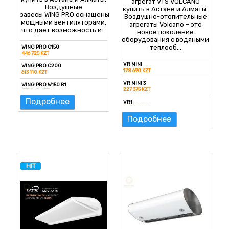
агрегат VTS VOLCANO
Воздушные
купить в Астане и Алматы.
завесы WING PRO оснащены
Воздушно-отопительные
мощными вентиляторами,
агрегаты Volcano – это
что дает возможность и...
новое поколение
оборудования с водяными
теплооб...
WING PRO C150
446 725 KZT
VR MINI
WING PRO C200
178 690 KZT
613 110 KZT
VR MINI 3
WING PRO W150 R1
227 375 KZT
635 045 KZT
Подробнее
VR1
WING PRO W200 R1
245 565 KZT
822 830 KZT
Подробнее
VR2
WING PRO W150 R2
270 710 KZT
870 980 KZT
VR3
WING PRO W200 R2
305 485 KZT
888 100 KZT
VR4
HIT
383 595 KZT
VR-D Mini
132 145 KZT
VR-D
214 535 KZT