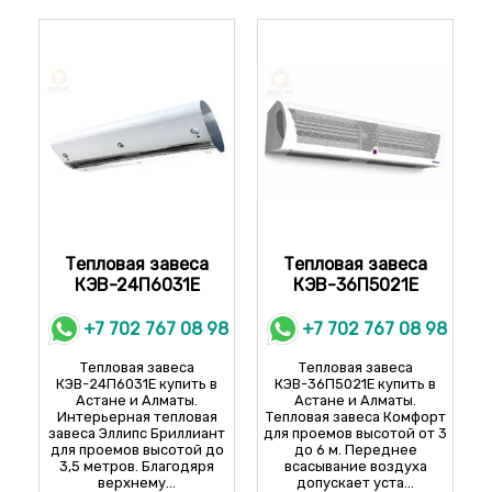
357 915 KZT
WING II W200 EC
433 350 KZT
WING II E100 AC
232 190 KZT
WING II E150 AC
305 485 KZT
WING II E200 AC
360 590 KZT
WING II E100 EC
295 320 KZT
WING II E150 EC
375 035 KZT
Тепловая завеса
Тепловая завеса
WING II E200 EC
КЭВ-24П6031E
КЭВ-36П5021E
451 540 KZT
WING II C100 AC
+7 702 767 08 98
+7 702 767 08 98
154 615 KZT
WING II C150 AC
Тепловая завеса
Тепловая завеса
214 535 KZT
КЭВ-24П6031E купить в
КЭВ-36П5021E купить в
WING II C200 AC
Астане и Алматы.
Астане и Алматы.
235 400 KZT
Интерьерная тепловая
Тепловая завеса Комфорт
завеса Эллипс Бриллиант
для проемов высотой от 3
WING II C100 EC
для проемов высотой до
до 6 м. Переднее
179 760 KZT
3,5 метров. Благодяря
всасывание воздуха
WING II C150 EC
верхнему...
допускает уста...