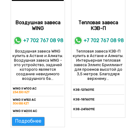
Воздушная завеса
Тепловая завеса
WING
КЭВ-П
+7 702 767 08 98
+7 702 767 08 98
Воздушная завеса WING
Тепловая завеса КЭВ-П
купить в Астане и Алматы.
купить в Астане и Алматы.
Воздушная завеса WING -
Интерьерная тепловая
это устройство, задачей
завеса Эллипс Бриллиант
которого является
для проемов высотой до
создание невидимого
3,5 метров. Благодяря
воздушного ба...
верхнему...
WING II W100 AC
КЭВ-12П6011E
234 330 KZT
КЭВ-18П6011E
WING II W150 AC
306 555 KZT
КЭВ-24П6011E
WING II W200 AC
363 265 KZT
Подробнее
WING II W100 EC
283 015 KZT
WING II W150 EC