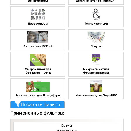
Вентиляторы
Детали систем вентиляции
Воздуховоды
Теплоизоляция
Автоматика КИПиА
Услуги
Микроклимат для
Микроклимат для
Овощехранилищ
Фруктохранилищ
Микроклимат для Птицеферм
Микроклимат для Ферм КРС
Показать фильтр
Примененные фильтры:
Бренд: