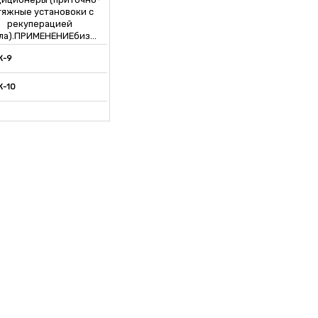
тяжные установоки с
рекуперацией
ла).ПРИМЕНЕНИЕбиз...
К-9
К-10
К-11
К-12
К-13
К-14
К-15
К-16
К-17
К-18