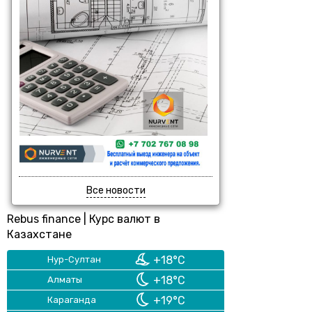
Все новости
Rebus finance
|
Курс валют в
Казахстане
+18°C
Нур-Султан
+18°C
Алматы
+19°C
Караганда