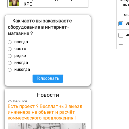
КРС
вы
теп
Как часто вы заказываете
А
оборудование в интернет-
магазине ?
А
всегда
А
часто
редко
А
иногда
никогда
А
Голосовать
А
А
Новости
25.04.2024
А
Есть проект ? Бесплатный выезд
инженера на объект и расчёт
А
коммерческого предложения !
А