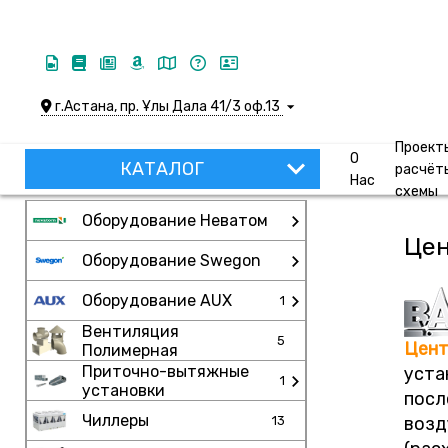
г.Астана, пр. Ұлы Дала 41/3 оф.13
Проект
О
КАТАЛОГ
расчёт
Нас
схемы
Оборудование Неватом
Цен
Оборудование Swegon
Оборудование AUX
1
Вентиляция
5
Цент
Полимерная
Приточно-вытяжные
уста
1
установки
посл
Чиллеры
13
возд