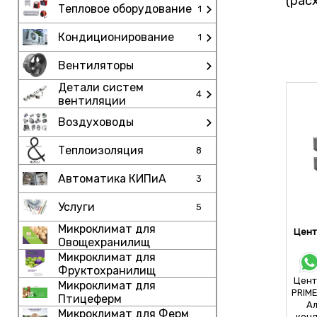
(рас
Тепловое оборудование
1
Кондиционирование
1
Вентиляторы
Детали систем
4
вентиляции
Воздуховоды
Теплоизоляция
8
Автоматика КИПиА
3
Услуги
5
Микроклимат для
Цент
Овощехранилищ
Микроклимат для
Фруктохранилищ
Цент
Микроклимат для
PRIME
Птицеферм
Ал
Микроклимат для Ферм
конд