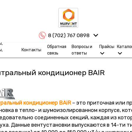
8 (702) 767 0898
ы,
Обратная
Вопросы и
Прайсы
Катало
ы,
Контакты
связь
ответы
тральный кондиционер BAIR
ральный
кондиционер
BAiR
– это приточная или 
новка в тепло- и шумоизолированном корпусе, кот
едовательно соединенных секций, каждая из кото
уха. Данные вентустановки выпускаются в 14-ти 